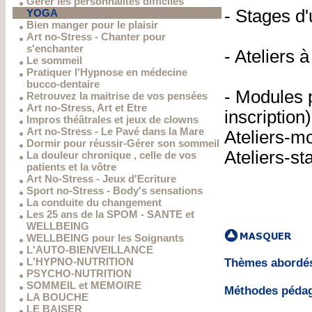
Gérer les personnalités difficiles
- Stages d
YOGA
Bien manger pour le plaisir
Art no-Stress - Chanter pour
s'enchanter
- Ateliers 
Le sommeil
Pratiquer l'Hypnose en médecine
bucco-dentaire
- Modules 
Retrouvez la maitrise de vos pensées
Art no-Stress, Art et Etre
inscription)
Impros théâtrales et jeux de clowns
Art no-Stress - Le Pavé dans la Mare
Ateliers-m
Dormir pour réussir-Gérer son sommeil
Ateliers-st
La douleur chronique , celle de vos
patients et la vôtre
Art No-Stress - Jeux d'Ecriture
Sport no-Stress - Body's sensations
La conduite du changement
Les 25 ans de la SPOM - SANTE et
WELLBEING
WELLBEING pour les Soignants
L'AUTO-BIENVEILLANCE
L'HYPNO-NUTRITION
Thèmes abord
PSYCHO-NUTRITION
SOMMEIL et MEMOIRE
Méthodes péd
LA BOUCHE
LE BAISER