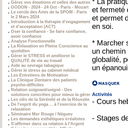
* La prati
Gérez vos émotions et celles des autres
GODON - 2024 - 24 Oct - Paris - Mozart
et fermeté 
Le cercle des Amis de la SPOM - Paris
et permet 
le 2 Mars 2024
Introduction à la thérapie d’engagement
en soi.
et d’acceptation (ACT)
Oser la confiance - Se faire confiance,
avoir confiance
Analyse Fonctionnelle
* Marcher s
La Relaxation en Pleine Conscience au
un chemin 
quotidien
Gérer le STRESS et améliorer la
globalité, 
QUALITE de vie au travail
Aide au sevrage tabagique
un épanoui
Gérer le stress au cabinet médical
Les Entretiens de Motivation
La Clinique Dentaire des patients
psycho-difficiles
Relation soignant/soigné - Des
Activités
solutions concrètes pour mieux la gérer
Les clès de la Sérénité et de la Réussite
- Cours h
De l'esprit du yoga ... à l'exercice de la
relaxation
Séminaire Mer Rouge / Néguev
- Stages d
Les demandes esthétiques irréalistes
S'affirmer dans sa relation à l'Argent