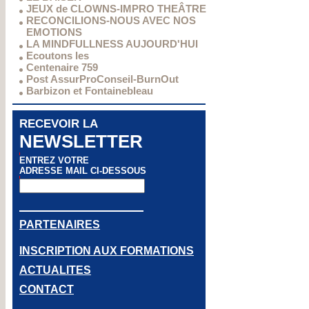
JEUX de CLOWNS-IMPRO THEÂTRE
RECONCILIONS-NOUS AVEC NOS
EMOTIONS
LA MINDFULLNESS AUJOURD'HUI
Ecoutons les
Centenaire 759
Post AssurProConseil-BurnOut
Barbizon et Fontainebleau
RECEVOIR LA
NEWSLETTER
ENTREZ VOTRE
ADRESSE MAIL CI-DESSOUS
PARTENAIRES
INSCRIPTION AUX FORMATIONS
ACTUALITES
CONTACT